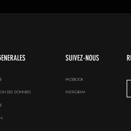
© 2023 par
GENERALES
SUIVEZ-NOUS
R
E
FACEBOOK
ION DES DONNEES
INSTAGRAM
E
ON