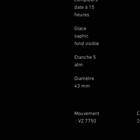
compteurs 
date à 15 
heures
Glace 
saphir, 
fond visible
Etanche 5 
atm
Diamètre 
43 mm
Mouvement
C
 : VZ 7750 
2