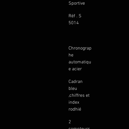
Sportive
Réf . S 
5014
Chronograp
he 
automatiqu
e acier
Cadran 
bleu 
,chiffres et 
index 
rodhié
2 