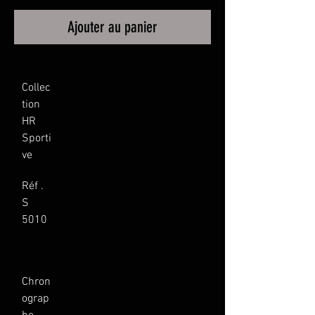
Ajouter au panier
Collec
tion 
HR 
Sporti
ve
Réf . 
S 
5010
Chron
ograp