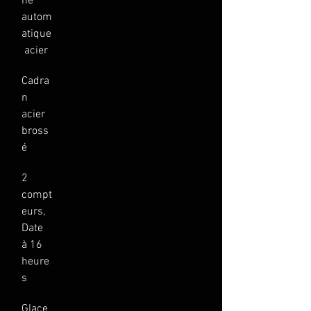
he 
autom
atique
 acier
Cadra
n 
acier 
bross
é
2 
compt
eurs, 
Date 
à 16 
heure
s
Glace 