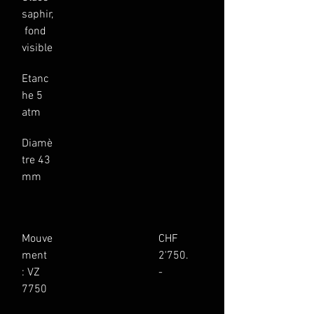
saphir,
 fond 
visible
Etanc
he 5 
atm
Diamè
tre 43 
mm
Mouve
CHF 
ment 
2'750.
: VZ 
-
7750