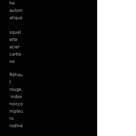
he 
autom
atique
squel
ette  
acier 
carbo
ne
Réhau
t 
rouge,
 index 
noir,co
mpteu
rs 
rodhié