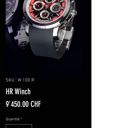
SKU : W 100 R
HR Winch
Prix
9'450.00 CHF
Quantité
*