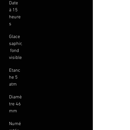
Date 
à 15 
heure
s
Glace 
saphir,
 fond 
visible
Etanc
he 5 
atm
Diamè
tre 46 
mm
Numé