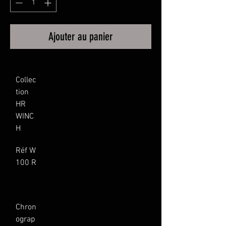
Ajouter au panier
Collec
tion 
HR 
WINC
H
Réf W 
100 R
Chron
ograp